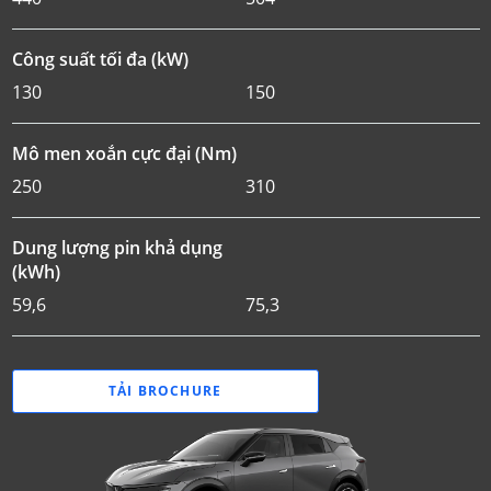
Công suất tối đa (kW)
130
150
Mô men xoắn cực đại (Nm)
250
310
Dung lượng pin khả dụng
(kWh)
59,6
75,3
TẢI BROCHURE