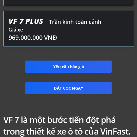
VF 7 PLUS
Trần kính toàn cảnh
Giá xe
969.000.000
VNĐ
Yêu cầu báo giá
ĐẶT CỌC NGAY
VF 7
là một bước tiến đột phá
trong thiết kế
xe ô tô của VinFast.