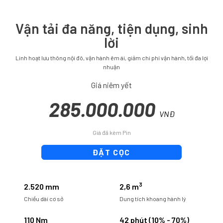
Vận tải đa năng, tiện dụng, sinh
lời
Linh hoạt lưu thông nội đô, vận hành êm ái, giảm chi phí vận hành, tối đa lợi
nhuận
Giá niêm yết
285.000.000
VNĐ
Giá đã kèm Pin
ĐẶT CỌC
3
2.520 mm
2,6 m
Chiều dài cơ sở
Dung tích khoang hành lý
110 Nm
42 phút (10% - 70%)