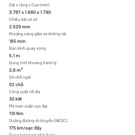
Dài x rộng x Cao (mm)
3.767 x 1.680 x 1.790
Chiều dài cơ sở
2.520 mm
Khoảng sáng gầm xe không tải
165 mm
Bán kính quay vòng
5,1 m
Dung tích khoang hành lý
3
2,6 m
Số chỗ ngồi
02 chỗ
Công suất tối đa
30 kW
Mô men xoắn cực đại
110 Nm
Quãng đường di chuyển (NEDC)
175 km/sạc đầy
Dung lượng pin khả dụng