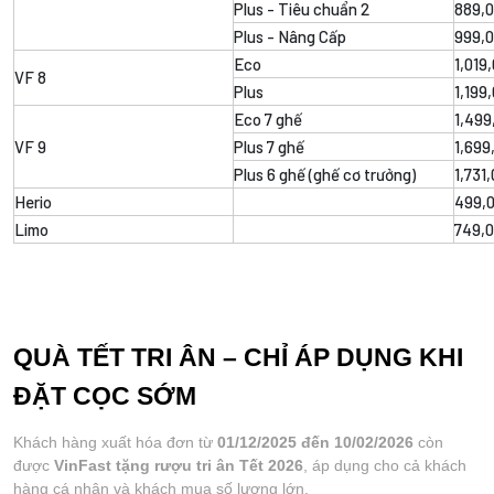
Plus - Tiêu chuẩn 2
889,
Plus - Nâng Cấp
999,
Eco
1,019
VF 8
Plus
1,199
Eco 7 ghế
1,499
VF 9
Plus 7 ghế
1,699
Plus 6 ghế (ghế cơ trưởng)
1,731
Herio
499,
Limo
749,
QUÀ TẾT TRI ÂN – CHỈ ÁP DỤNG KHI 
ĐẶT CỌC SỚM
Khách hàng xuất hóa đơn từ
 01/12/2025 đến 10/02/2026
 còn 
được 
VinFast tặng rượu tri ân Tết 2026
, áp dụng cho cả khách 
hàng cá nhân và khách mua số lượng lớn.