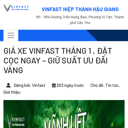
VINFAST HIỆP THÀNH HẬU GIANG
191 - 191A Đường Trần Hưng Đạo, Phường Vị Tân, Thành
phố Cần Thơ
GIÁ XE VINFAST THÁNG 1 , ĐẶT
CỌC NGAY – GIỮ SUẤT ƯU ĐÃI
VÀNG
Đăng bởi: Vinfast
203 ngày trước
Chủ đề:
Tin tức,
Giới thiệu