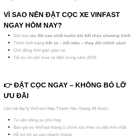
VÌ SAO NÊN ĐẶT CỌC XE VINFAST 
NGAY HÔM NAY?
Giữ trọn 
ưu đãi cao nhất trước khi kết thúc chương trình
Tránh tình trạng 
hết xe – hết màu – thay đổi chính sách
Chủ động thời gian giao xe
Tối ưu chi phí mua xe điện trong năm 2026
👉 ĐẶT CỌC NGAY – KHÔNG BỎ LỠ 
ƯU ĐÃI
Liên hệ đại lý VinFast Hiệp Thành Hậu Giang để được:
Tư vấn dòng xe phù hợp
Báo giá xe VinFast tháng 1 chính xác theo ưu đãi mới nhất
Hỗ trợ hồ sơ vay nhanh chóng