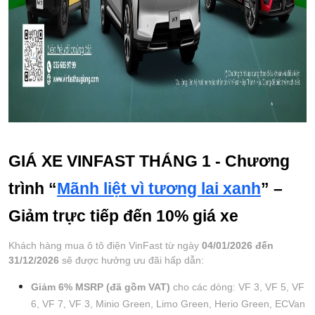
GIÁ XE VINFAST THÁNG 1 - Chương 
trình “
Mãnh liệt vì tương lai xanh
” – 
Giảm trực tiếp đến 10% giá xe
Khách hàng mua ô tô điện VinFast từ ngày 
04/01/2026 đến 
31/12/2026
 sẽ được hưởng ưu đãi hấp dẫn:
Giảm 6% MSRP (đã gồm VAT)
 cho các dòng: VF 3, VF 5, VF 
6, VF 7, VF 3, Minio Green, Limo Green, Herio Green, ECVan