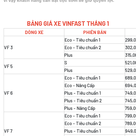
vì vậy khách hàng cần đặt cọc sớm để giữ quyền lợi.
BẢNG GIÁ XE VINFAST THÁNG 1
DÒNG XE
PHIÊN BẢN
Eco - Tiêu chuẩn 1
299,
VF 3
Eco - Tiêu chuẩn 2
302,
Plus
315,0
S
521,0
VF 5
Plus
529,
Eco - Tiêu chuẩn 1
689,
Eco - Nâng Cấp
694,
VF 6
Plus - Tiêu chuẩn 1
749,
Plus - Tiêu chuẩn 2
745,
Plus - Nâng Cấp
759,0
Eco - Tiêu chuẩn 1
799,0
Eco - Tiêu chuẩn 2
789,0
VF 7
Plus - Tiêu chuẩn 1
949,